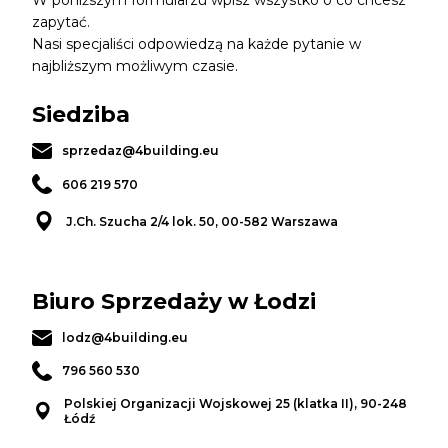
W poniższym formularzu wpisz wszystko o co chcesz
zapytać.
Nasi specjaliści odpowiedzą na każde pytanie w
najbliższym możliwym czasie.
Siedziba
sprzedaz@4building.eu
606 219 570
J.Ch. Szucha 2/4 lok. 50, 00-582 Warszawa
Biuro Sprzedaży w Łodzi
lodz@4building.eu
796 560 530
Polskiej Organizacji Wojskowej 25 (klatka II), 90-248
Łódź