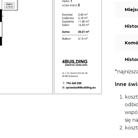
Miejs
Histo
Komór
Histo
*najniższ
Inne świ
koszt
odbio
wspól
się n
koszt