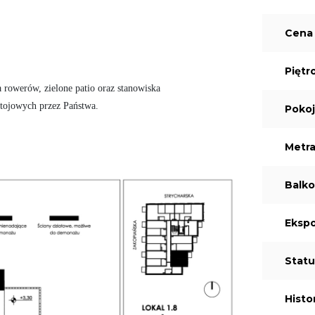
Cena 
Piętr
 rowerów, zielone patio oraz stanowiska

Poko
Metr
Balk
Ekspo
Statu
Histo