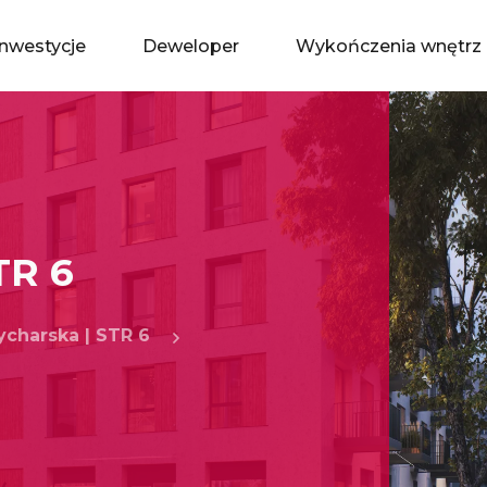
Inwestycje
Deweloper
Wykończenia wnętrz
TR 6
ycharska | STR 6