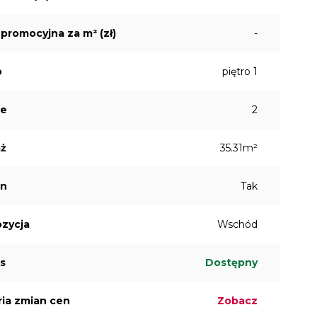
promocyjna za m² (zł)
-
o
piętro 1
je
2
aż
35.31m²
on
Tak
zycja
Wschód
s
Dostępny
ria zmian cen
Zobacz