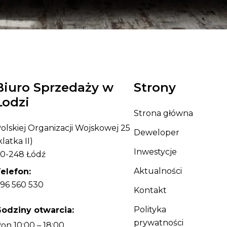
Biuro Sprzedaży w
Strony
Łodzi
Strona główna
olskiej Organizacji Wojskowej 25
Deweloper
klatka II)
Inwestycje
0-248 Łódź
Aktualności
elefon:
96 560 530
Kontakt
Polityka
odziny otwarcia:
prywatności
on 10:00 – 18:00,