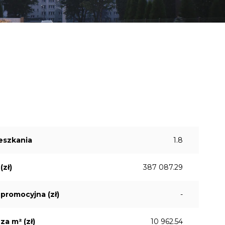
eszkania
1.8
(zł)
387 087.29
promocyjna (zł)
-
za m² (zł)
10 962.54