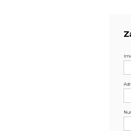
Z
Imi
Adr
Num