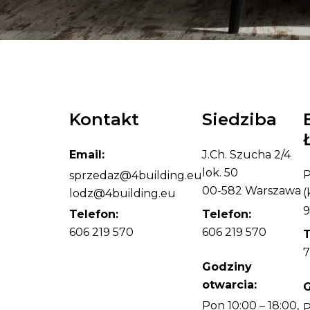
Kontakt
Siedziba
Email:
J.Ch. Szucha 2/4
lok. 50
P
sprzedaz@4building.eu
00-582 Warszawa
(
lodz@4building.eu
9
Telefon:
Telefon:
606 219 570
606 219 570
T
7
Godziny
otwarcia:
G
Pon 10:00 – 18:00,
P