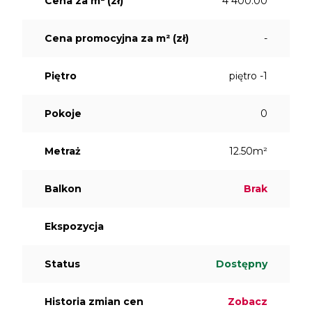
Cena za m² (zł)
4 400.00
Cena promocyjna za m² (zł)
-
Piętro
piętro -1
Pokoje
0
Metraż
12.50m²
Balkon
Brak
Ekspozycja
Status
Dostępny
Historia zmian cen
Zobacz