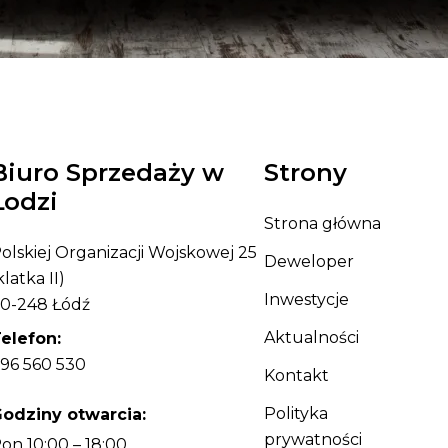
Biuro Sprzedaży w
Strony
Łodzi
Strona główna
olskiej Organizacji Wojskowej 25
Deweloper
klatka II)
Inwestycje
0-248 Łódź
Aktualności
elefon:
96 560 530
Kontakt
Polityka
odziny otwarcia:
prywatności
on 10:00 – 18:00,