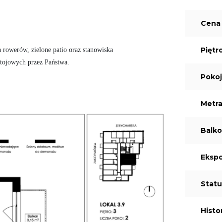
Cena 
Piętr
 rowerów, zielone patio oraz stanowiska

Poko
Metr
Balk
Ekspo
Statu
Histo