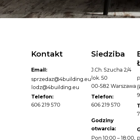
Kontakt
Siedziba
Email:
J.Ch. Szucha 2/4
lok. 50
P
sprzedaz@4building.eu
00-582 Warszawa
(
lodz@4building.eu
9
Telefon:
Telefon:
606 219 570
606 219 570
T
7
Godziny
otwarcia:
G
Pon 10:00 – 18:00,
P