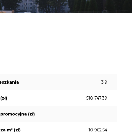
eszkania
3.9
(zł)
518 747.39
promocyjna (zł)
-
za m² (zł)
10 962.54