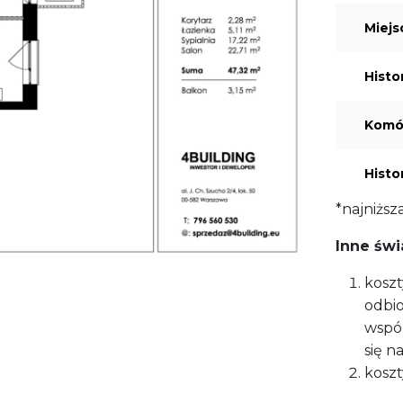
Miejs
Histo
Komór
Histo
*najniższ
Inne świ
koszt
odbio
wspól
się n
koszt