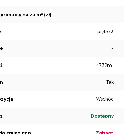
promocyjna za m² (zł)
-
o
piętro 3
je
2
aż
47.32m²
on
Tak
zycja
Wschód
s
Dostępny
ria zmian cen
Zobacz