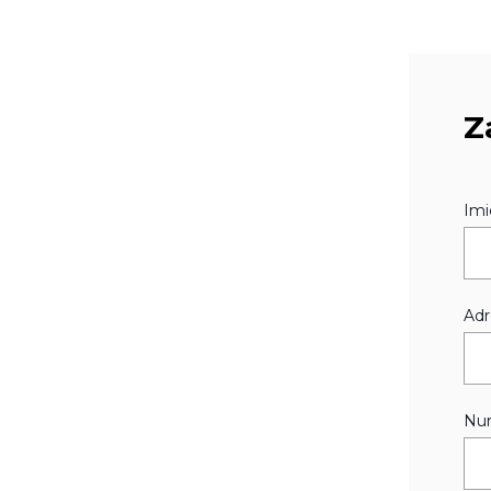
Z
Imi
Adr
Num