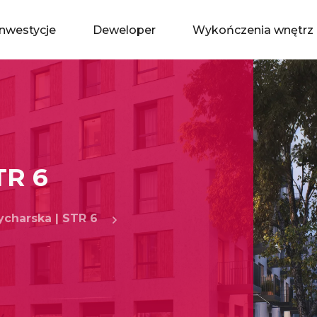
Inwestycje
Deweloper
Wykończenia wnętrz
TR 6
ycharska | STR 6