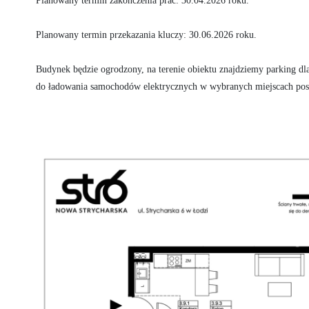
Planowany termin zakończenia prac: 30.04.2026 roku. 

Planowany termin przekazania kluczy: 30.06.2026 roku.

Budynek będzie ogrodzony, na terenie obiektu znajdziemy parking dla