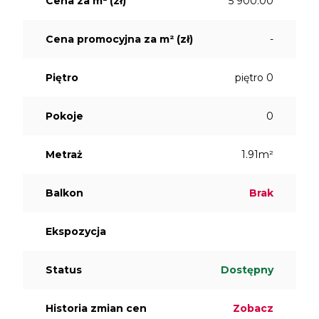
Cena za m² (zł)
5 900.00
Cena promocyjna za m² (zł)
-
Piętro
piętro 0
Pokoje
0
Metraż
1.91m²
Balkon
Brak
Ekspozycja
Status
Dostępny
Historia zmian cen
Zobacz