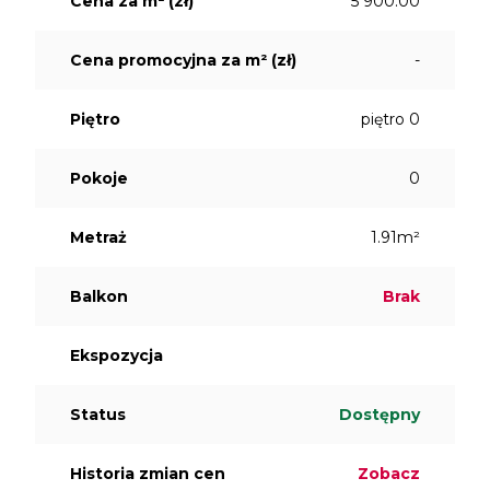
Cena za m² (zł)
5 900.00
Cena promocyjna za m² (zł)
-
Piętro
piętro 0
Pokoje
0
Metraż
1.91m²
Balkon
Brak
Ekspozycja
Status
Dostępny
Historia zmian cen
Zobacz